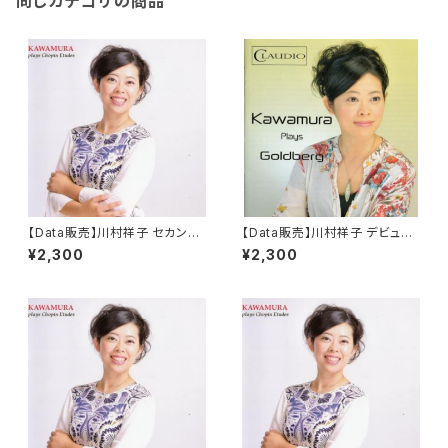
同じカテゴリの商品
【Data販売】川村祥子 セカンド・
【Data販売】川村祥子 デビュ
アルバム 「KAWAMURA Plays
ー・アルバム 「Kawamura Pla
¥2,300
¥2,300
Chopin Etudes」
ys Goldberg」