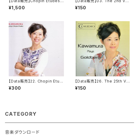
【Data販売】Chopin Etudes
【Data販売】03. The 2nd Vari
Op.25 (all 12 pieces)
ation from The Goldberg V
¥1,500
¥150
ariationen, BWV 988
【Data販売】22. Chopin Etud
【Data販売】26. The 25th Var
e op.25 no.10 in B minor 'O
iation from The Goldberg
¥300
¥150
ctave'
Variationen, BWV 988
CATEGORY
音楽ダウンロード