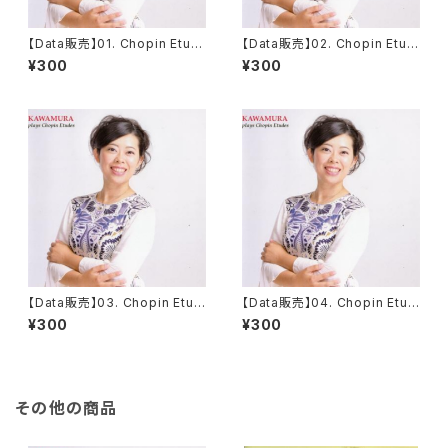
【Data販売】01. Chopin Etud
【Data販売】02. Chopin Etud
e op.10 no.1 in C major
e op.10 no.2 in A minor 'Ch
¥300
¥300
romatique'
【Data販売】03. Chopin Etud
【Data販売】04. Chopin Etud
e op.10 no.3 in E major 'Tri
e op.10 no.4 in C# minor
¥300
¥300
stesse'
その他の商品