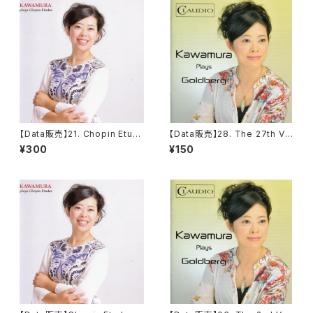
【Data販売】21. Chopin Etud
【Data販売】28. The 27th Var
e op.25 no.9 in G♭ major
iation from The Goldberg
¥300
¥150
'Butterfly'
Variationen, BWV 988