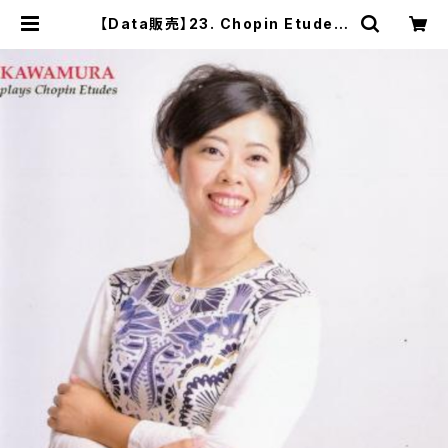
【Data販売】23. Chopin Etude o
p.25 no.11 in A minor 'Winter
Wing' | PIANIST SACHIKO KA
WAMURA