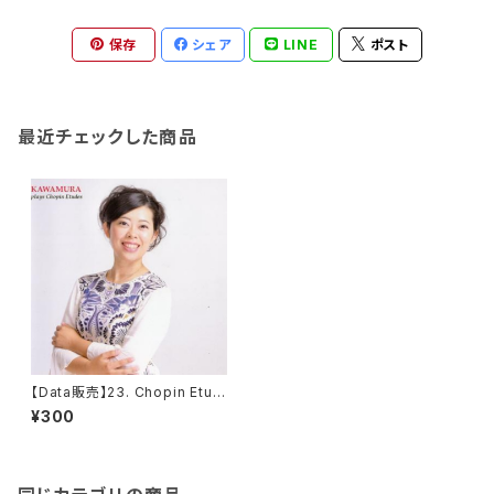
保存
シェア
LINE
ポスト
最近チェックした商品
【Data販売】23. Chopin Etud
e op.25 no.11 in A minor 'Wi
¥300
nter Wing'