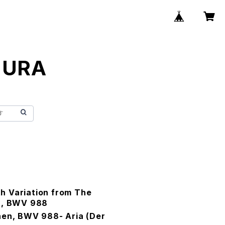
MURA
 Variation from The
n, BWV 988
nen, BWV 988- Aria (Der