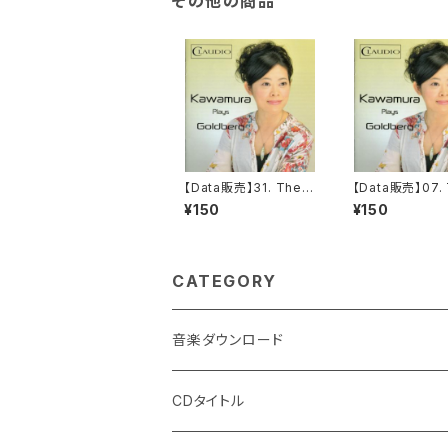
その他の商品
【Data販売】31. The 3
【Data販売】07. 
0th Variation from T
th Variation f
¥150
¥150
he Goldberg Variati
e Goldberg Var
onen, BWV. 988
nen, BWV 988
CATEGORY
音楽ダウンロード
CDタイトル