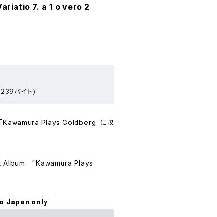
ariatio 7. a 1 o vero 2
239バイト)
amura Plays Goldberg」に収
t Album "Kawamura Plays
to Japan only