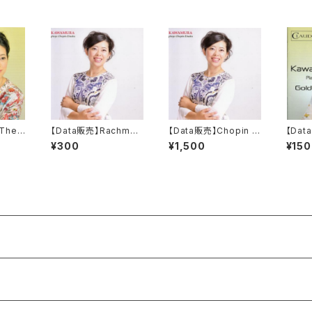
The 6
【Data販売】Rachman
【Data販売】Chopin Et
【Dat
rom Th
inov “The 18th Varia
udes Op.25 (all 12 p
2th V
¥300
¥1,500
¥150
iatio
tion from the Rhaps
ieces)
he Go
ody on a theme of
onen
Paganini” op.43 for
piano solo version