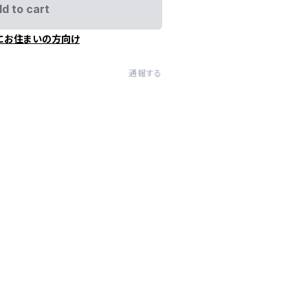
d to cart
にお住まいの方向け
通報する