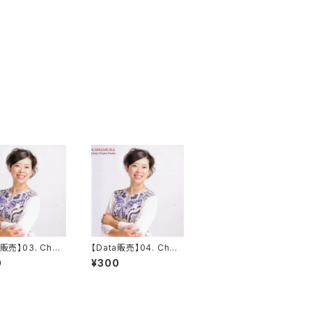
a販売】03. Chop
【Data販売】04. Chop
ude op.10 no.3
in Etude op.10 no.4
0
¥300
major 'Tristess
in C# minor