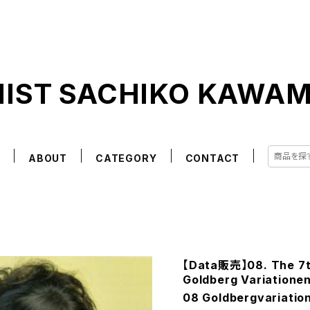
NIST SACHIKO KAWA
E
ABOUT
CATEGORY
CONTACT
【Data販売】08. The 7th
Goldberg Variatione
08 Goldbergvariatio