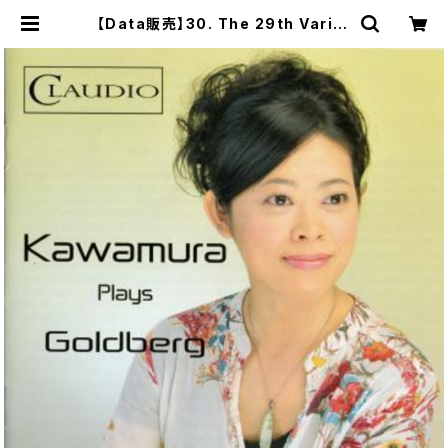
【Data販売】30. The 29th Variat
ion from The Goldberg Variati
onen, BWV 988 | PIANIST SA
CHIKO KAWAMURA