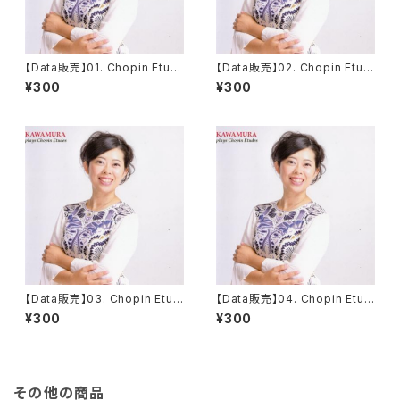
【Data販売】01. Chopin Etud
【Data販売】02. Chopin Etud
e op.10 no.1 in C major
e op.10 no.2 in A minor 'Ch
¥300
¥300
romatique'
【Data販売】03. Chopin Etud
【Data販売】04. Chopin Etud
e op.10 no.3 in E major 'Tri
e op.10 no.4 in C# minor
¥300
¥300
stesse'
その他の商品