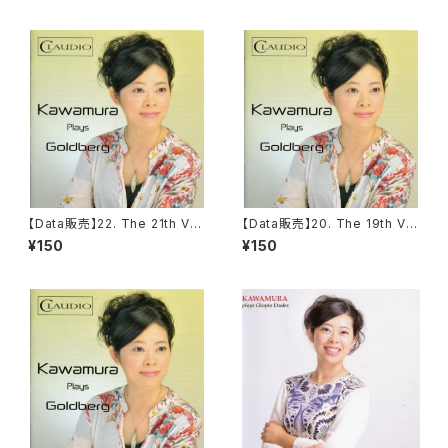
【Data販売】22. The 21th Vari
【Data販売】20. The 19th Var
ation from The Goldberg V
iation from The Goldberg
¥150
¥150
ariationen, BWV 988
Variationen, BWV 988