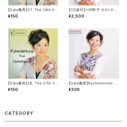
【Data販売】27. The 26th Var
【CD送付】川村祥子 セカンド・
iation from The Goldberg
アルバム 「KAWAMURA Plays
¥150
¥2,500
Variationen, BWV 988
Chopin Etudes」----------
【Sending CD】 Sachiko Ka
wamura Second Album "KA
WAMURA Plays Chopin Etu
des"
【Data販売】28. The 27th Var
【Data販売】Rachmaninov “T
iation from The Goldberg
he 18th Variation from the
¥150
¥300
Variationen, BWV 988
Rhapsody on a theme of P
aganini” op.43 for piano s
olo version
CATEGORY