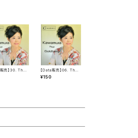
a販売】30. The 2
【Data販売】06. The 5
ariation from T
th Variation from Th
¥150
ldberg Variati
e Goldberg Variatio
, BWV 988
nen, BWV 988