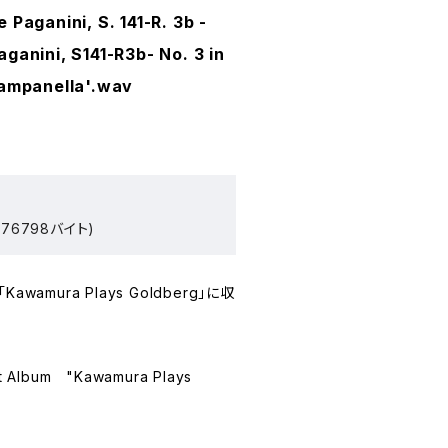
Paganini, S. 141-R. 3b -
ganini, S141-R3b- No. 3 in
campanella'.wav
76798バイト)
amura Plays Goldberg」に収
t Album "Kawamura Plays