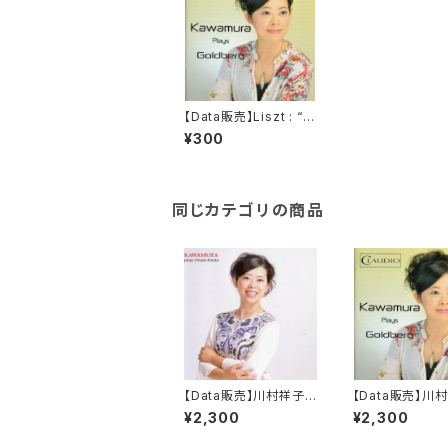
【Data販売】Liszt : “L
a Campanella” from
¥300
Grandes Etudes de
Paganini, S. 141-R.
3b - Grandes Etude
s de Paganini, S141
No. 3 in G-Sharp Mi
同じカテゴリの商品
nor
【Data販売】川村祥子
【Data販売】川
セカンド・アルバム 「KA
デビュー・アルバ
¥2,300
¥2,300
WAMURA Plays Cho
awamura Plays
pin Etudes」
dberg」