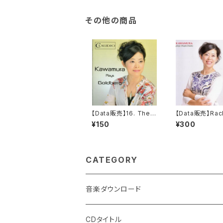
その他の商品
【Data販売】16. The 1
【Data販売】Rac
5th Variation from T
inov “The 18th
¥150
¥300
he Goldberg Variati
tion from the
onen BWV988
ody on a them
Paganini” op.4
piano solo ve
CATEGORY
音楽ダウンロード
CDタイトル