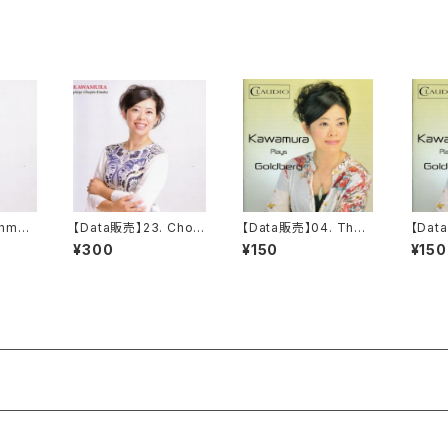
hman
【Data販売】23. Chopi
【Data販売】04. The
【Dat
 Varia
n Etude op.25 no.11
3rd Variation from T
9th V
¥300
¥150
¥150
 Rhaps
in A minor 'Winter W
he Goldberg Variati
he Go
e of
ing'
onen, BWV 988
onen
3 for
rsion