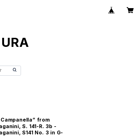
MURA
 Campanella” from
anini, S. 141-R. 3b -
ganini, S141 No. 3 in G-