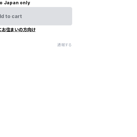
to Japan only
d to cart
にお住まいの方向け
通報する