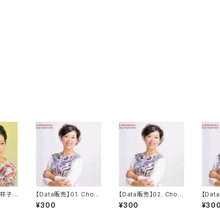
村祥子
【Data販売】01. Chopi
【Data販売】02. Chopi
【Dat
ム 「K
n Etude op.10 no.1 i
n Etude op.10 no.2 i
in Et
¥300
¥300
¥30
 Gol
n C major
n A minor 'Chromati
in E 
que'
e'