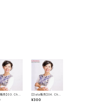
a販売】03. Chop
【Data販売】04. Chop
ude op.10 no.3
in Etude op.10 no.4
0
¥300
major 'Tristess
in C# minor